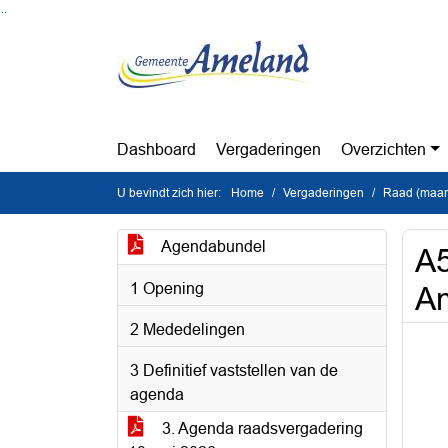
Ga naar de inhoud van deze pagina
Ga naar het zoeken
Ga naar het menu
Dashboard
Vergaderingen
Overzichten
U bevindt zich hier:
Home
Vergaderingen
Raad (maan
Agendabundel
A5
1 Opening
A
2 Mededelingen
3 Definitief vaststellen van de
agenda
3. Agenda raadsvergadering