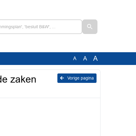
A
A
A
de zaken
Vorige pagina