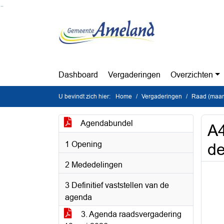
Ga naar de inhoud van deze pagina
Ga naar het zoeken
Ga naar het menu
Dashboard
Vergaderingen
Overzichten
U bevindt zich hier:
Home
Vergaderingen
Raad (maan
Agendabundel
A4
1 Opening
de
2 Mededelingen
3 Definitief vaststellen van de
agenda
3. Agenda raadsvergadering