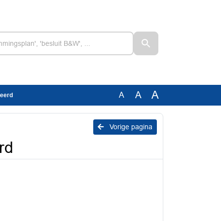
A
A
A
seerd
Vorige pagina
rd